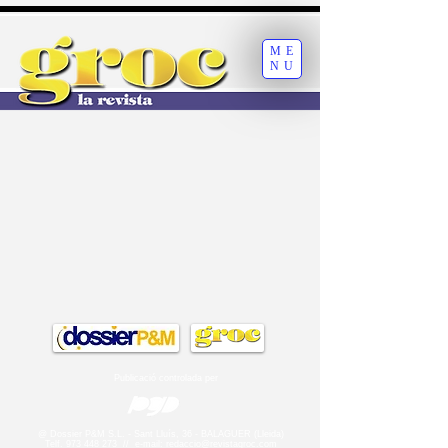
ME
NU
Publicació controlada per
@ Dossier P&M S.L. - Sant Lluís, 36 - BALAGUER (Lleida)
Telf.
973 448 273
//
e-mail:
redaccio@revistagroc.com