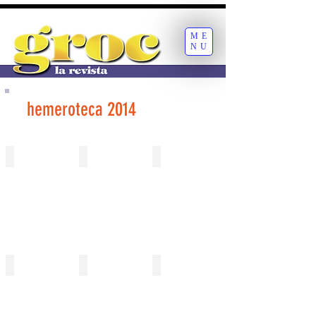
ME
NU
hemeroteca 2014
627 gener
628 gener
629 febrer
630 febrer
631 març
632 març