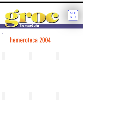
ME
NU
hemeroteca 2004
397 gener
398 gener
399 febrer
400 febrer
401_març
402_març