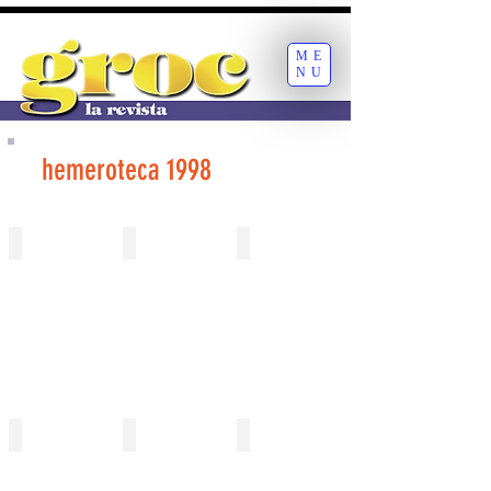
ME
NU
hemeroteca 1998
254 gener
255 gener
256 febrer
257 febrer
258 març
259 març