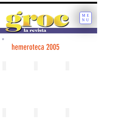
ME
NU
hemeroteca 2005
420 gener
421 gener
422 febrer
423 febrer
424_març
425_març