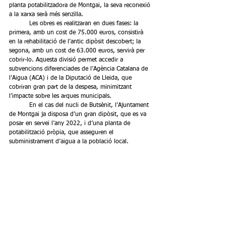
planta potabilitzadora de Montgai, la seva reconexió 
a la xarxa serà més senzilla.
	Les obres es realitzaran en dues fases: la 
primera, amb un cost de 75.000 euros, consistirà 
en la rehabilitació de l’antic dipòsit descobert; la 
segona, amb un cost de 63.000 euros, servirà per 
cobrir-lo. Aquesta divisió permet accedir a 
subvencions diferenciades de l’Agència Catalana de 
l’Aigua (ACA) i de la Diputació de Lleida, que 
cobriran gran part de la despesa, minimitzant 
l’impacte sobre les arques municipals.
	En el cas del nucli de Butsènit, l’Ajuntament 
de Montgai ja disposa d’un gran dipòsit, que es va 
posar en servei l’any 2022, i d’una planta de 
potabilització pròpia, que asseguren el 
subministrament d’aigua a la població local.