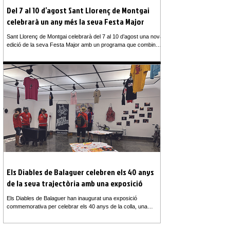
Del 7 al 10 d’agost Sant Llorenç de Montgai
celebrarà un any més la seva Festa Major
Sant Llorenç de Montgai celebrarà del 7 al 10 d’agost una nova
edició de la seva Festa Major amb un programa que combina
tradició, música, gastronomia i activitats per a totes les edats.
Durant quatre dies, el poble es convertirà en punt de trobada
de veïns, estiuejants i visitants, amb una programació que
manté els actes més arrelats i propostes per gaudir en família.
La festa començarà amb el concurs per guarnir els carrers, el
tradicional repic de campanes i el pregó d’in
Els Diables de Balaguer celebren els 40 anys
de la seva trajectòria amb una exposició
Els Diables de Balaguer han inaugurat una exposició
commemorativa per celebrar els 40 anys de la colla, una
mostra que es pot visitar a la sala Estudi 76 de la Casa de la
Paeria i que repassa quatre dècades d’història a través