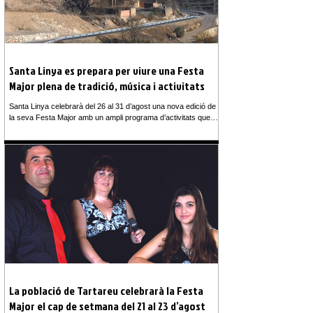
Santa Linya es prepara per viure una Festa
Major plena de tradició, música i activitats
Santa Linya celebrarà del 26 al 31 d’agost una nova edició de
la seva Festa Major amb un ampli programa d’activitats que
combinarà tradició, gastronomia, esport, cultura i molta
música. Durant sis dies, el poble es convertirà en punt de
trobada de veïns, famílies i visitants, amb propostes pensades
perquè totes les generacions puguin gaudir de la festa. La
programació començarà amb activitats esportives i lúdiques,
entre les quals destaquen una sessió d’aquagym i zumba, un c
La població de Tartareu celebrarà la Festa
Major el cap de setmana del 21 al 23 d’agost