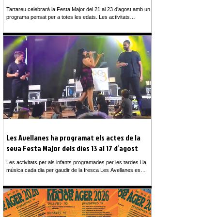
Tartareu celebrarà la Festa Major del 21 al 23 d’agost amb un
programa pensat per a totes les edats. Les activitats
començaran amb la cercavila del Drac Tartaro, el sopar de
germanor amb temàtica mexicana i una sessió de DJ.
Dissabte hi haurà la tradicional Guerra d’Aigua, gimcana,
xocolatada popular i concert amb el grup Rintius, seguit d’una
nova sessió musical. Diumenge, la festa continuarà amb
missa, vermut musical amb A Destemps, festa de l’escuma,
ball de tarda amb JALA
Les Avellanes ha programat els actes de la
seva Festa Major dels dies 13 al 17 d’agost
Les activitats per als infants programades per les tardes i la
música cada dia per gaudir de la fresca Les Avellanes es
prepara per viure una nova edició de la Festa Major del 13 al
17 d’agost amb un programa variat que combina tradició,
cultura, música i activitats per a totes les edats. Durant cinc
dies, el municipi es convertirà en un espai de trobada entre
veïns i visitants, amb propostes pensades per fomentar la
participació i mantenir viu l’esperit festiu del poble. La