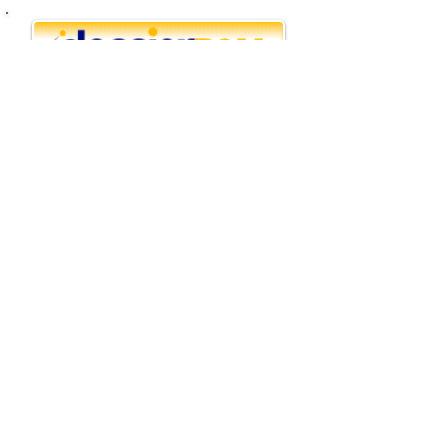
d’objectes, fotografies, publicacions i documents que
testimonien l’evolució de l’entitat des dels seus inicis fins a
l’actualitat. Entre les peces més destacades hi ha l’Extramoni,
la bèstia de la colla, així com alguns dels primers elements
utilitzat