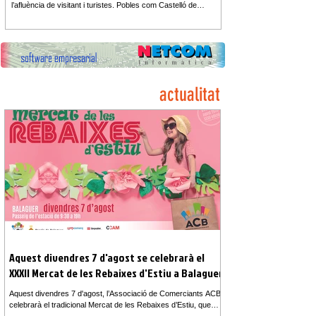
l’afluència de visitant i turistes. Pobles com Castelló de
Farfanya o Tartareu celebren la seva Festa Major d’estiu així
com Santa Linya, Àger, Sant Llorenç de Montgai, Les
Avellanes engalanaran els seus carrers i places per gaudir de
la música i tot tipus d’activitats lúdiques i culturals.
actualitat
Aquest divendres 7 d'agost se celebrarà el
XXXII Mercat de les Rebaixes d'Estiu a Balaguer
Aquest divendres 7 d'agost, l’Associació de Comerciants ACB
celebrarà el tradicional Mercat de les Rebaixes d’Estiu, que