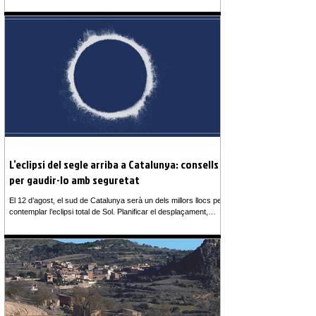
enguany arriba a la XXXII edició, per acabar amb l’estoc d’estiu
a preus d’escàndol i poder donar pas a la nova temporada. El
mercat estarà ubicatal Passeig de l’Estació, de les 09.30 h del
mati a les 19 h del vespre, i es podrà trobar grans descomptes
i diferents ofertes entre les parades de roba de dona, home i
nen/a, roba de la llar, calçat, complements,
L’eclipsi del segle arriba a Catalunya: consells
per gaudir-lo amb seguretat
El 12 d’agost, el sud de Catalunya serà un dels millors llocs per
contemplar l’eclipsi total de Sol. Planificar el desplaçament,
escollir un punt d’observació adequat i protegir la vista són
claus per gaudir d’un fenomen excepcional El 12 d’agost,
milers de persones es desplaçaran per contemplar un dels
fenòmens astronòmics més espectaculars: un eclipsi total de
Sol. I Catalunya serà un dels territoris privilegiats per viure’l,
especialment les comarques del sud, on la Lluna