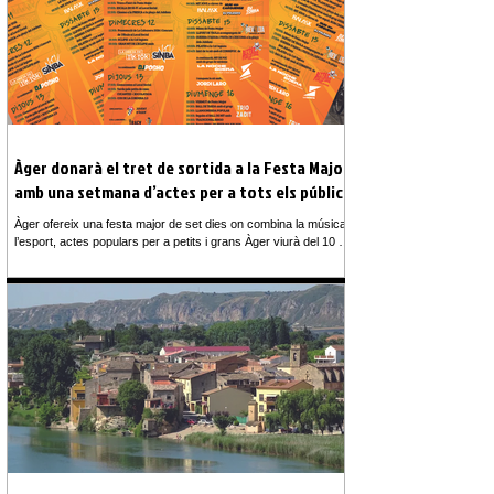
Àger donarà el tret de sortida a la Festa Major
amb una setmana d’actes per a tots els públics
Àger ofereix una festa major de set dies on combina la música,
l’esport, actes populars per a petits i grans Àger viurà del 10 al
16 d’agost una nova edició de la seva Festa Major amb un
programa que combina tradició, activitats populars, esport,
cultura i música en directe. Durant set dies, els carrers i
espais del municipi acolliran propostes pensades perquè
veïns, estiuejants i visitants comparteixin els dies més
esperats de l’any. La festa arrencarà amb el tradicional to