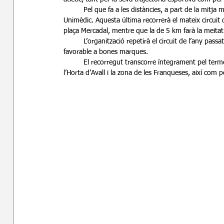
	Pel que fa a les distàncies, a part de la mitja marató (21 km), es mantindran les curses de 5 i 10 quilòmetres 
Unimèdic. Aquesta última recorrerà el mateix circuit q
plaça Mercadal, mentre que la de 5 km farà la meitat
	L’organització repetirà el circuit de l’any passat, molt ben valorat pels participants, ja que és un traçat ràpid i 
favorable a bones marques. 
	El recorregut transcorre íntegrament pel terme municipal de Balaguer, passant per indrets com l’Horta d’Amunt, 
l’Horta d’Avall i la zona de les Franqueses, així com p