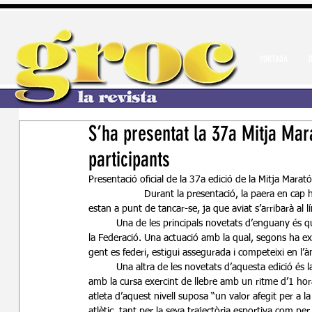
PORTADA
S’ha presentat la 37a Mitja Ma
participants
Presentació oficial de la 37a edició de la Mitja Marató
		Durant la presentació, la paera en cap ha destacat el bon ritme d’inscripcions i ha anunciat que aquestes 
estan a punt de tancar-se, ja que aviat s’arribarà al 
	Una de les principals novetats d’enguany és que la Mitja de Balaguer entra a formar part de les curses de ruta de 
la Federació. Una actuació amb la qual, segons ha ex
gent es federi, estigui assegurada i competeixi en l’à
	Una altra de les novetats d’aquesta edició és la participació de l’excampió del món Martín Fiz, que col·laborarà 
amb la cursa exercint de llebre amb un ritme d’1 ho
atleta d’aquest nivell suposa “un valor afegit per a l
atlètic, tant per la seva trajectòria esportiva com pe