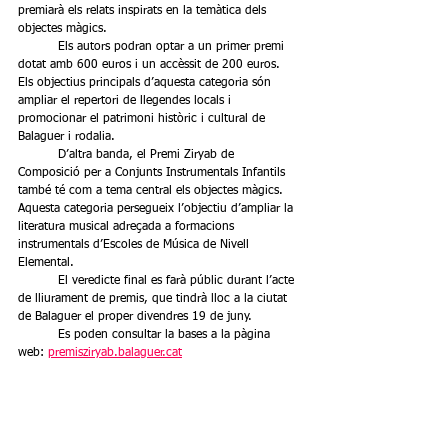
premiarà els relats inspirats en la temàtica dels 
objectes màgics. 
	Els autors podran optar a un primer premi 
dotat amb 600 euros i un accèssit de 200 euros. 
Els objectius principals d’aquesta categoria són 
ampliar el repertori de llegendes locals i 
promocionar el patrimoni històric i cultural de 
Balaguer i rodalia.
	D’altra banda, el Premi Ziryab de 
Composició per a Conjunts Instrumentals Infantils 
també té com a tema central els objectes màgics. 	
Aquesta categoria persegueix l’objectiu d’ampliar la 
literatura musical adreçada a formacions 
instrumentals d’Escoles de Música de Nivell 
Elemental.
	El veredicte final es farà públic durant l’acte 
de lliurament de premis, que tindrà lloc a la ciutat 
de Balaguer el proper divendres 19 de juny.
	Es poden consultar la bases a la pàgina 
web: 
premisziryab.balaguer.cat