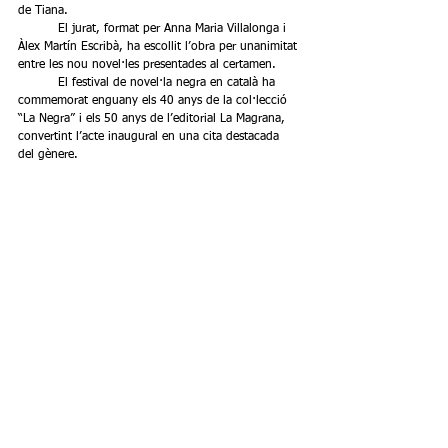
de Tiana.
	El jurat, format per Anna Maria Villalonga i 
Àlex Martín Escribà, ha escollit l’obra per unanimitat 
entre les nou novel·les presentades al certamen. 
	El festival de novel·la negra en català ha 
commemorat enguany els 40 anys de la col·lecció 
“La Negra” i els 50 anys de l’editorial La Magrana, 
convertint l’acte inaugural en una cita destacada 
del gènere.