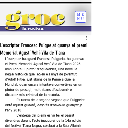
ME
NU
L’escriptor Francesc Puigpelat guanya el premi
Memorial Agustí Vehí-Vila de Tiana
L’escriptor balaguerí Francesc Puigpelat ha guanyat 
el Premi Memorial Agustí Vehí-Vila de Tiana 2026 
amb l’obra El pintor d’aquarel·les, una novel·la 
negra històrica que recrea els anys de joventut 
d’Adolf Hitler, just abans de la Primera Guerra 
Mundial, quan encara intentava convertir-se en un 
pintor de prestigi, molt abans d’esdevenir el 
dictador més criminal de la història.
	Es tracta de la segona vegada que Puigpelat 
obté aquest guardó, després d’haver-lo guanyat ja 
l’any 2018.
	L’entrega del premi és va fer el passat 
divendres durant l’acte inaugural de la 14a edició 
del festival Tiana Negra, celebrat a la Sala Albéniz 