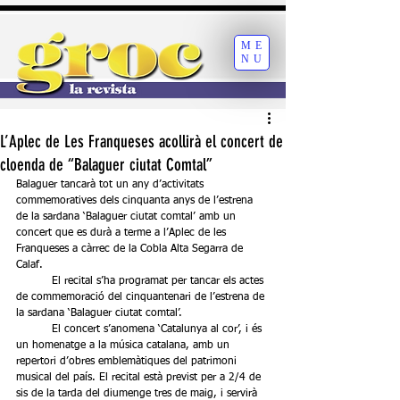
ME
NU
L’Aplec de Les Franqueses acollirà el concert de
cloenda de “Balaguer ciutat Comtal”
Balaguer tancarà tot un any d’activitats 
commemoratives dels cinquanta anys de l’estrena 
de la sardana ‘Balaguer ciutat comtal’ amb un 
concert que es durà a terme a l’Aplec de les 
Franqueses a càrrec de la Cobla Alta Segarra de 
Calaf.
	El recital s’ha programat per tancar els actes 
de commemoració del cinquantenari de l’estrena de 
la sardana ‘Balaguer ciutat comtal’. 
	El concert s’anomena ‘Catalunya al cor’, i és 
un homenatge a la música catalana, amb un 
repertori d’obres emblemàtiques del patrimoni 
musical del país. El recital està previst per a 2/4 de 
sis de la tarda del diumenge tres de maig, i servirà 