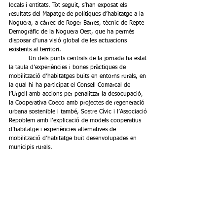
locals i entitats. Tot seguit, s’han exposat els 
resultats del Mapatge de polítiques d’habitatge a la 
Noguera, a càrrec de Roger Barres, tècnic de Repte 
Demogràfic de la Noguera Oest, que ha permès 
disposar d’una visió global de les actuacions 
existents al territori.
	Un dels punts centrals de la jornada ha estat 
la taula d’experiències i bones pràctiques de 
mobilització d’habitatges buits en entorns rurals, en 
la qual hi ha participat el Consell Comarcal de 
l’Urgell amb accions per penalitzar la desocupació,  
la Cooperativa Coeco amb projectes de regeneració 
urbana sostenible i també, Sostre Cívic i l’Associació 
Repoblem amb l’explicació de models cooperatius 
d’habitatge i experiències alternatives de 
mobilització d’habitatge buit desenvolupades en 
municipis rurals.