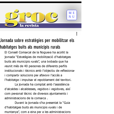
ME
NU
Jornada sobre estratègies per mobilitzar els
habitatges buits als municipis rurals
El Consell Comarcal de la Noguera ha acollit la 
jornada “Estratègies de mobilització d’habitatges 
buits als municipis rurals”, una trobada que ha 
reunit més de 40 persones de diferents perfils 
institucionals i tècnics amb l’objectiu de reflexionar 
i compartir solucions per afavorir l’accés a 
l’habitatge i impulsar el repoblament del territori.
	La jornada ha comptat amb l’assistència 
d’alcaldes i alcaldesses, regidors i regidores, així 
com personal tècnic de diversos ajuntaments i 
administracions de la comarca .
	Durant la jornada s’ha presentat la “Guia 
d’habitatges buits als municipis rurals i de 
muntanya”, com a eina per a les administracions 