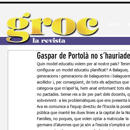
PORTADA
Gaspar de Portolà no s’hauriade
Quin model educatiu volem per al nostre país? Tenim
configurar un model educatiu planificat? A Balaguer, 
generacions i generacions de balaguerins i balaguerin
acollidor i, per consegüent, de tots els adjectius que
categoria que m’apel·la, hem anat entomant tots els
no pactades. Sense res a dir per part dels docents, q
sobrevivint- a les problemàtiques que ens presenta la 
Ara es comunica a l’equip directiu de l’Escola la possi
pública que manté les dues línies a la capital de la
Famílies, no poques, que volen optar a matricular la 
germans d’alumnes que ja són a l’escola s’omplirà una