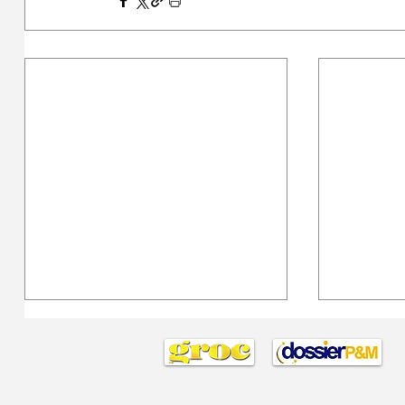
Fer pagar residus que no existeixen
El camí de l
Hi ha un principi bàsic que hauria
No t’aferr
d’inspirar qualsevol taxa pública:
aquesta t