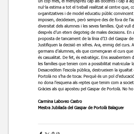
un cop més, el menyspreu cap als docents i cap a aqu
nul·la estima a tot el treball realitzat al centre qu
organitzatives i de model educatiu públic convincent
imposen, decideixen, però sempre des de fora de l’au
diversitat dels alumnes i les seves famílies. Què vull
després d’un etern degoteig de males decisions. En a
proposta de tancament de la línia d’I3 del Gaspar de 
Justifiquen la decisió en xifres. Ara, enmig del curs
germans d’alumnes, els que començaran el curs que ve
és casualitat. De fet, és estratègic. Ens assabentem d
les famílies que tenien com a possibilitat matricular 
Desacrediten l’escola pública, destrueixen la igualtat
Portolà no s’ha de tocar. Perquè és un pol d’educació i
no dona l’esquena als reptes que tenim com a societat
Gràcies als qui aposteu pel Gaspar de Portolà. No ho 
Carmina Laboreo Castro
Mestra Jubilada del Gaspar de Portolà Balaguer