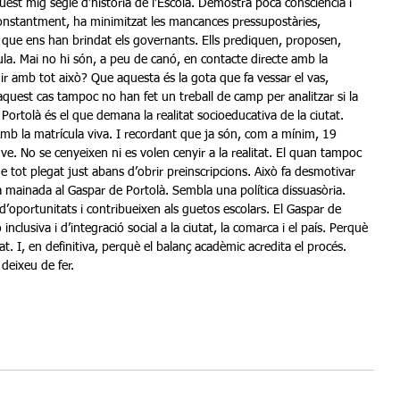
est mig segle d’història de l’Escola. Demostra poca consciència i 
e, constantment, ha minimitzat les mancances pressupostàries, 
 que ens han brindat els governants. Ells prediquen, proposen, 
la. Mai no hi són, a peu de canó, en contacte directe amb la 
 dir amb tot això? Que aquesta és la gota que fa vessar el vas, 
quest cas tampoc no han fet un treball de camp per analitzar si la 
Portolà és el que demana la realitat socioeducativa de la ciutat. 
. Amb la matrícula viva. I recordant que ja són, com a mínim, 19 
. No se cenyeixen ni es volen cenyir a la realitat. El quan tampoc 
e tot plegat just abans d’obrir preinscripcions. Això fa desmotivar 
la mainada al Gaspar de Portolà. Sembla una política dissuasòria. 
 d’oportunitats i contribueixen als guetos escolars. El Gaspar de 
nclusiva i d’integració social a la ciutat, la comarca i el país. Perquè 
. I, en definitiva, perquè el balanç acadèmic acredita el procés. 
deixeu de fer.