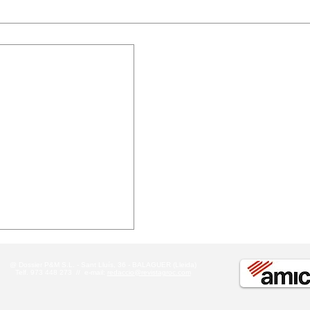
a vida
@ Dossier P&M S.L. - Sant Lluís, 36 - BALAGUER (Lleida)
Telf. 973 448 273 //
e-mail:
redaccio@revistagroc.com
is amb massa força a
erra, perquè un dia