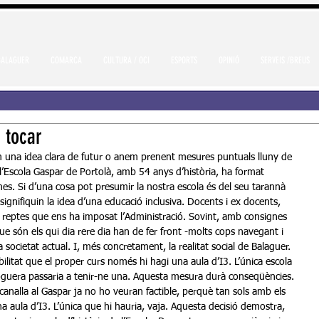
BALAGUER
COMARCA
CULTURA / OCI
ESPORTS
OPINIÓ
SERVEIS /BREUS
 tocar
 una idea clara de futur o anem prenent mesures puntuals lluny de 
l’Escola Gaspar de Portolà, amb 54 anys d’història, ha format 
es. Si d’una cosa pot presumir la nostra escola és del seu tarannà 
 signifiquin la idea d’una educació inclusiva. Docents i ex docents, 
 reptes que ens ha imposat l’Administració. Sovint, amb consignes 
ue són els qui dia rere dia han de fer front -molts cops navegant i 
societat actual. I, més concretament, la realitat social de Balaguer. 
bilitat que el proper curs només hi hagi una aula d’I3. L’única escola 
 Noguera passaria a tenir-ne una. Aquesta mesura durà conseqüències. 
canalla al Gaspar ja no ho veuran factible, perquè tan sols amb els 
 aula d’I3. L’única que hi hauria, vaja. Aquesta decisió demostra, 