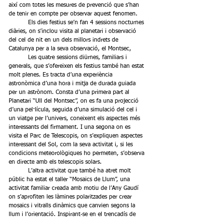
així com totes les mesures de prevenció que s’han 
de tenir en compte per observar aquest fenomen.
	Els dies festius se’n fan 4 sessions nocturnes 
diàries, on s’inclou visita al planetari i observació 
del cel de nit en un dels millors indrets de 
Catalunya per a la seva observació, el Montsec, 
	Les quatre sessions diürnes, familiars i 
generals, que s’ofereixen els festius també han estat 
molt plenes. Es tracta d’una experiència 
astronòmica d’una hora i mitja de durada guiada 
per un astrònom. Consta d’una primera part al 
Planetari “Ull del Montsec”, on es fa una projecció 
d’una pel·lícula, seguida d’una simulació del cel i 
un viatge per l’univers, coneixent els aspectes més 
interessants del firmament. I una segona on es 
visita el Parc de Telescopis, on s’expliquen aspectes 
interessant del Sol, com la seva activitat i, si les 
condicions meteorològiques ho permeten, s’observa 
en directe amb els telescopis solars.
	L’altra activitat que també ha atret molt 
públic ha estat el taller “Mosaics de Llum”, una 
activitat familiar creada amb motiu de l’Any Gaudí 
on s’aprofiten les làmines polaritzades per crear 
mosaics i vitralls dinàmics que canvien segons la 
llum i l’orientació. Inspirant-se en el trencadís de 