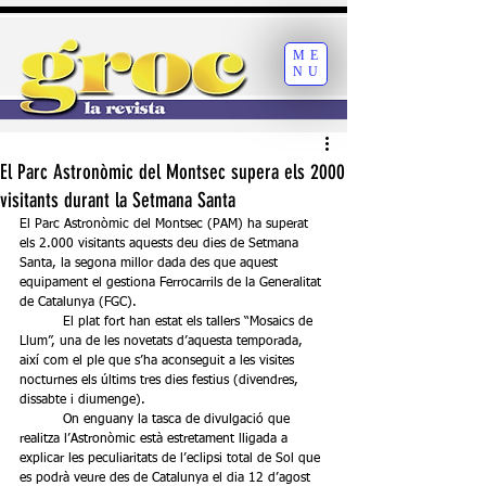
ME
NU
El Parc Astronòmic del Montsec supera els 2000
visitants durant la Setmana Santa
El Parc Astronòmic del Montsec (PAM) ha superat 
els 2.000 visitants aquests deu dies de Setmana 
Santa, la segona millor dada des que aquest 
equipament el gestiona Ferrocarrils de la Generalitat 
de Catalunya (FGC). 
	El plat fort han estat els tallers “Mosaics de 
Llum”, una de les novetats d’aquesta temporada, 
així com el ple que s’ha aconseguit a les visites 
nocturnes els últims tres dies festius (divendres, 
dissabte i diumenge).
	On enguany la tasca de divulgació que 
realitza l’Astronòmic està estretament lligada a 
explicar les peculiaritats de l’eclipsi total de Sol que 
es podrà veure des de Catalunya el dia 12 d’agost 