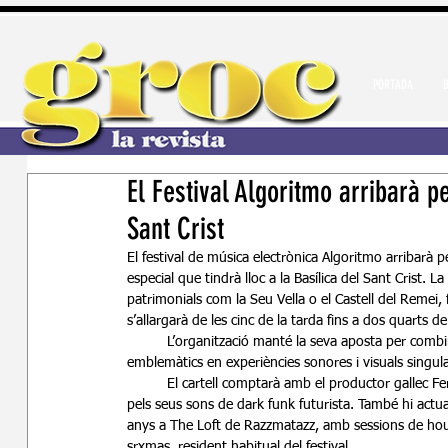
PORTADA
El Festival Algoritmo arribarà p
Sant Crist
El festival de música electrònica Algoritmo arribarà
especial que tindrà lloc a la Basílica del Sant Crist. 
patrimonials com la Seu Vella o el Castell del Remei,
s’allargarà de les cinc de la tarda fins a dos quarts de
	L’organització manté la seva aposta per combinar música electrònica i patrimoni arquitectònic, convertint espais 
emblemàtics en experiències sonores i visuals singula
	El cartell comptarà amb el productor gallec Fer BR, vinculat als segells M_NUS i Mindshake Records i reconegut 
pels seus sons de dark funk futurista. També hi actua
anys a The Loft de Razzmatazz, amb sessions de ho
srxmas, resident habitual del festival.