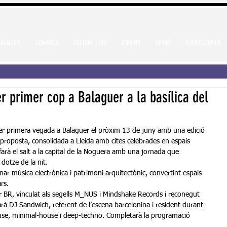
BALAGUER
COMARCA
CULTURA / OCI
ESPORTS
OPINIÓ
SERVEIS /BREUS
er primer cop a Balaguer a la basílica del
 per primera vegada a Balaguer el pròxim 13 de juny amb una edició 
La proposta, consolidada a Lleida amb cites celebrades en espais 
 farà el salt a la capital de la Noguera amb una jornada que 
 dotze de la nit.
rs.
rà DJ Sandwich, referent de l’escena barcelonina i resident durant 
use, minimal-house i deep-techno. Completarà la programació 