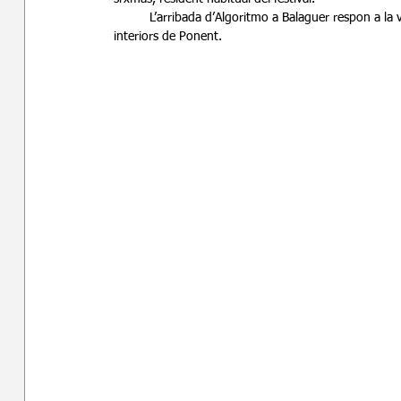
	L’arribada d’Algoritmo a Balaguer respon a la voluntat d’apropar aquesta proposta electrònica a les comarques 
interiors de Ponent.