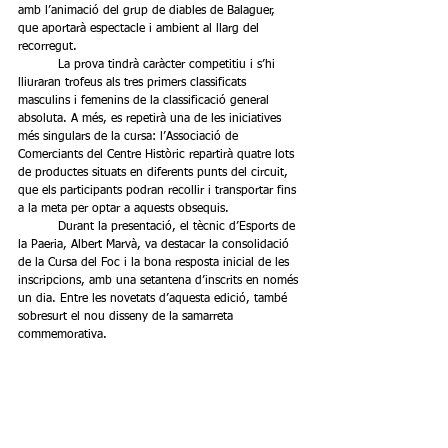
amb l’animació del grup de diables de Balaguer, 
que aportarà espectacle i ambient al llarg del 
recorregut.
	La prova tindrà caràcter competitiu i s’hi 
lliuraran trofeus als tres primers classificats 
masculins i femenins de la classificació general 
absoluta. A més, es repetirà una de les iniciatives 
més singulars de la cursa: l’Associació de 
Comerciants del Centre Històric repartirà quatre lots 
de productes situats en diferents punts del circuit, 
que els participants podran recollir i transportar fins 
a la meta per optar a aquests obsequis.
	Durant la presentació, el tècnic d’Esports de 
la Paeria, Albert Marvà, va destacar la consolidació 
de la Cursa del Foc i la bona resposta inicial de les 
inscripcions, amb una setantena d’inscrits en només 
un dia. Entre les novetats d’aquesta edició, també 
sobresurt el nou disseny de la samarreta 
commemorativa.