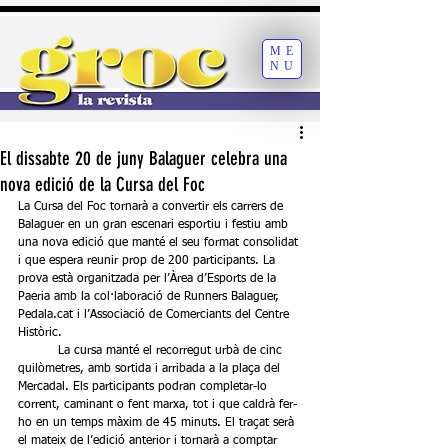
ME
NU
El dissabte 20 de juny Balaguer celebra una
nova edició de la Cursa del Foc
La Cursa del Foc tornarà a convertir els carrers de 
Balaguer en un gran escenari esportiu i festiu amb 
una nova edició que manté el seu format consolidat 
i que espera reunir prop de 200 participants. La 
prova està organitzada per l’Àrea d’Esports de la 
Paeria amb la col·laboració de Runners Balaguer, 
Pedala.cat i l’Associació de Comerciants del Centre 
Històric.
	La cursa manté el recorregut urbà de cinc 
quilòmetres, amb sortida i arribada a la plaça del 
Mercadal. Els participants podran completar-lo 
corrent, caminant o fent marxa, tot i que caldrà fer-
ho en un temps màxim de 45 minuts. El traçat serà 
el mateix de l’edició anterior i tornarà a comptar 