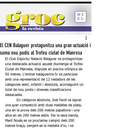
ME
NU
El CEN Balaguer protagonitza una gran actuació i
suma nou podis al Trofeu ciutat de Manresa
El Club Esportiu Natació Balaguer va protagonitzar 
una destacada actuació aquest diumenge al Trofeu 
Ciutat de Manresa, disputat en piscina olímpica de 
50 metres. L’entitat balaguerina hi va participar 
amb una representació de 12 nedadors de les 
categories aleví, infantil i absoluta, aconseguint un 
total de nou podis i diverses classificacions 
destacades.
	En categoria absoluta, Joel Farré va signar 
una gran competició amb dues medalles de plata, 
una en la prova dels 200 metres papallona i una 
altra en els 200 metres estils. Per la seva banda, 
Martí Nosàs es va proclamar campió dels 200 
metres braça, penjant-se la medalla d’or, i va 