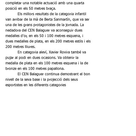
completar una notable actuació amb una quarta 
posició en els 50 metres braça.
	Els millors resultats de la categoria infantil 
van arribar de la mà de Berta Sanmartín, que va ser 
una de les grans protagonistes de la jornada. La 
nedadora del CEN Balaguer va aconseguir dues 
medalles d’or, en els 50 i 100 metres esquena, i 
dues medalles de plata, en els 200 metres estils i els 
200 metres lliures.
	En categoria aleví, Xavier Rovira també va 
pujar al podi en dues ocasions. Va obtenir la 
medalla de plata en els 100 metres esquena i la de 
bronze en els 100 metres papallona.
	El CEN Balaguer continua demostrant el bon 
nivell de la seva base i la projecció dels seus 
esportistes en les diferents categories