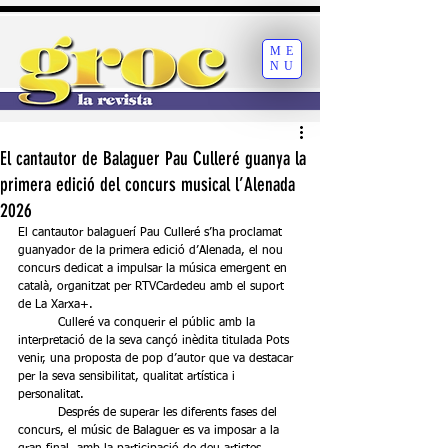
ME
NU
El cantautor de Balaguer Pau Culleré guanya la
primera edició del concurs musical l’Alenada
2026
El cantautor balaguerí Pau Culleré s’ha proclamat 
guanyador de la primera edició d’Alenada, el nou 
concurs dedicat a impulsar la música emergent en 
català, organitzat per RTVCardedeu amb el suport 
de La Xarxa+.
	Culleré va conquerir el públic amb la 
interpretació de la seva cançó inèdita titulada Pots 
venir, una proposta de pop d’autor que va destacar 
per la seva sensibilitat, qualitat artística i 
personalitat.
	Després de superar les diferents fases del 
concurs, el músic de Balaguer es va imposar a la 