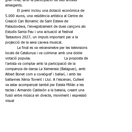
gran final, amb la participació de deu artistes 
emergents.
	El premi inclou una dotació econòmica de 
5.000 euros, una residència artística al Centre de 
Creació Can Bonamic de Sant Esteve de 
Palautordera, l’enregistrament de dues cançons als 
Estudis Santa Pau i una actuació al festival 
Tastautors 2027, un impuls important per a la 
projecció de la seva carrera musical.
	La final es va retransmetre per les televisions 
locals de Catalunya i va culminar amb una doble 
votació popular.			La proposta de 
l’artista va comptar amb la participació de la 
companyia de dansa La Xemeneia (Balaguer), amb 
Albert Bonet com a coreògraf i ballarí, i amb les 
ballarines Xènia Torrent i Lluï. A l’escenari, Culleré 
va estar acompanyat també per Estela Millán a les 
tecles i Armando Calderón a la bateria, creant una 
fusió entre música en directe, moviment i expressió 
visual